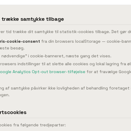
at trække samtykke tilbage
ver tid trække dit samtykke til statistik-cookies tilbage. Det gør d
ris-cookie-consent
fra din browsers localStorage — cookie-bann
næste besøg.
 nødvendige" i cookie-banneret, næste gang det vises.
owsers indstillinger til at slette alle cookies og lokal lagring fra øl
oogle Analytics Opt-out browser-tilføjelse
for at fravælge Googl
ng af samtykke påvirker ikke lovligheden af behandling foretaget
ngen.
artscookies
ookies fra følgende tredjeparter: