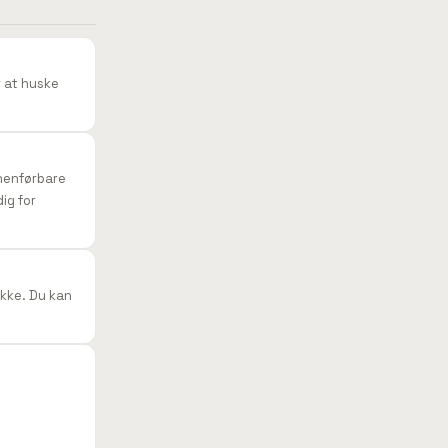
r at huske
nhenførbare
ig for
ykke. Du kan