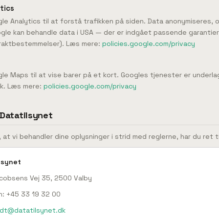
tics
le Analytics til at forstå trafikken på siden. Data anonymiseres, 
ogle kan behandle data i USA — der er indgået passende garantier
raktbestemmelser). Læs mere:
policies.google.com/privacy
le Maps til at vise barer på et kort. Googles tjenester er underl
tik. Læs mere:
policies.google.com/privacy
l Datatilsynet
 at vi behandler dine oplysninger i strid med reglerne, har du ret til
lsynet
acobsens Vej 35, 2500 Valby
n: +45 33 19 32 00
dt@datatilsynet.dk