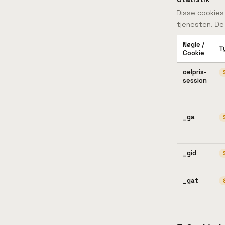
Disse cookies
tjenesten. De
Nøgle /
T
Cookie
oelpris-
session
_ga
_gid
_gat