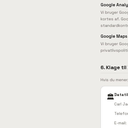
Google Analy
Vi bruger Goog
kortes af. Go
standardkont
Google Maps
Vi bruger Goog
privatlivspoli
6. Klage ti
Hvis du mener,
Datati
🏛️
Carl J
Telefo
E-mail: