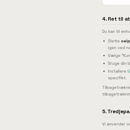
4. Ret til 
Du kan til enh
Slette
oelp
igen ved 
Vælge "Kun
Bruge din br
Installere
G
specifikt.
Tilbagetrækni
tilbagetrækni
5. Tredjep
Vi anvender c