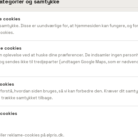
kategorier og samtykke
e cookies
samtykke. Disse er uundværlige for, at hjemmesiden kan fungere, og fo
cookies.
le cookies
in oplevelse ved at huske dine præferencer. De indsamler ingen perso
og sendes ikke til tredjeparter (undtagen Google Maps, som er nødvend
cookies
t forstå, hvordan siden bruges, så vi kan forbedre den. Kræver dit samt
id trække samtykket tilbage.
-cookies
ller reklame-cookies på ølpris.dk.