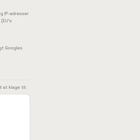
og IP-adresser
 (EU's
agt Googles
 at klage til: