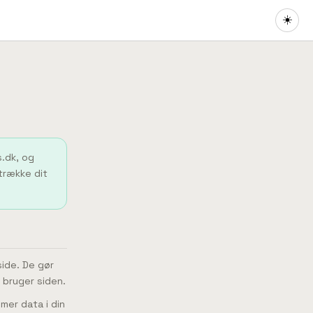
☀️
s.dk, og
 trække dit
side. De gør
 bruger siden.
mer data i din