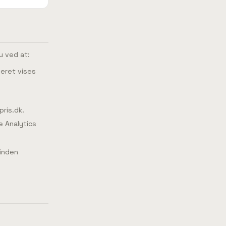
u ved at:
eret vises
pris.dk.
e Analytics
 inden