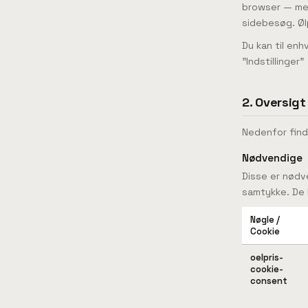
browser — men
sidebesøg. Ølp
Du kan til enh
"Indstillinger
2. Oversig
Nedenfor find
Nødvendige
Disse er nødve
samtykke. De 
Nøgle /
Cookie
oelpris-
cookie-
consent