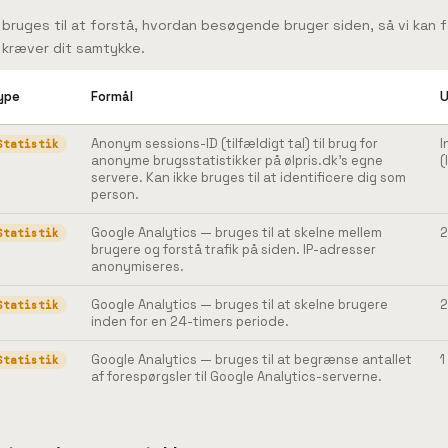
 bruges til at forstå, hvordan besøgende bruger siden, så vi kan 
 kræver dit samtykke.
ype
Formål
U
Anonym sessions-ID (tilfældigt tal) til brug for
I
Statistik
anonyme brugsstatistikker på ølpris.dk's egne
(
servere. Kan ikke bruges til at identificere dig som
person.
Google Analytics — bruges til at skelne mellem
2
Statistik
brugere og forstå trafik på siden. IP-adresser
anonymiseres.
Google Analytics — bruges til at skelne brugere
2
Statistik
inden for en 24-timers periode.
Google Analytics — bruges til at begrænse antallet
1
Statistik
af forespørgsler til Google Analytics-serverne.