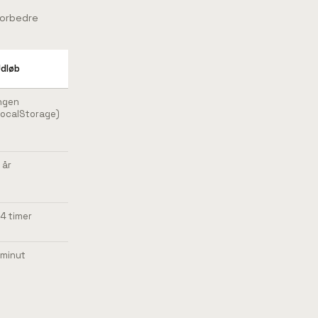
forbedre
dløb
ngen
localStorage)
 år
4 timer
 minut