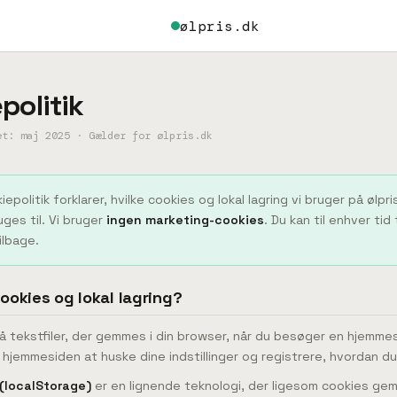
ølpris.dk
politik
et: maj 2025 · Gælder for ølpris.dk
epolitik forklarer, hvilke cookies og lokal lagring vi bruger på ølpri
ges til. Vi bruger
ingen marketing-cookies
. Du kan til enhver tid
ilbage.
cookies og lokal lagring?
å tekstfiler, der gemmes i din browser, når du besøger en hjemme
 hjemmesiden at huske dine indstillinger og registrere, hvordan du
 (localStorage)
er en lignende teknologi, der ligesom cookies gem