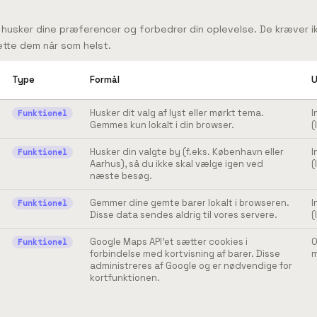
 husker dine præferencer og forbedrer din oplevelse. De kræver i
ette dem når som helst.
Type
Formål
U
Husker dit valg af lyst eller mørkt tema.
I
Funktionel
Gemmes kun lokalt i din browser.
(
Husker din valgte by (f.eks. København eller
I
Funktionel
Aarhus), så du ikke skal vælge igen ved
(
næste besøg.
Gemmer dine gemte barer lokalt i browseren.
I
Funktionel
Disse data sendes aldrig til vores servere.
(
Google Maps API'et sætter cookies i
O
Funktionel
forbindelse med kortvisning af barer. Disse
administreres af Google og er nødvendige for
kortfunktionen.