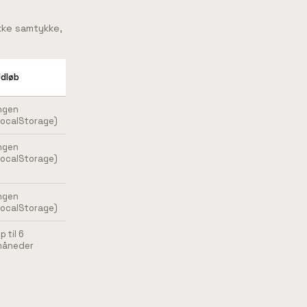
kke samtykke,
dløb
ngen
localStorage)
ngen
localStorage)
ngen
localStorage)
p til 6
måneder