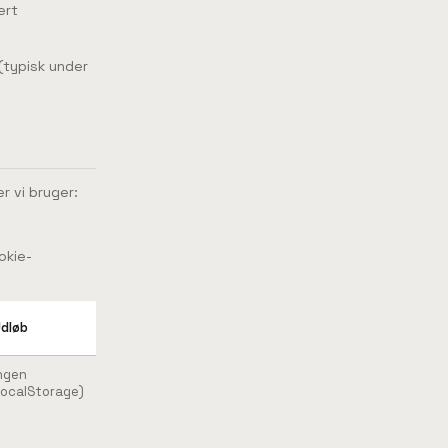
ert
 (typisk under
r vi bruger:
okie-
dløb
ngen
localStorage)