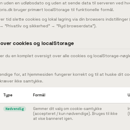
 uden en udløbsdato og uden at sende data til serveren ved hv
ris.dk bruger primært localStorage til funktionelle formål.
ver tid slette cookies og lokal lagring via din browsers indstillinger
" → "Privatliv og sikkerhed" → "Ryd browserdata").
t over cookies og localStorage
er du en komplet oversigt over alle cookies og localStorage-nøgle
ndige for, at hjemmesiden fungerer korrekt og til at huske dit co
kræver ikke samtykke.
Type
Formål
U
Gemmer dit valg om cookie-samtykke
I
Nødvendig
(accepteret / kun nødvendige). Bruges til ikke
(
at vise banneret igen.