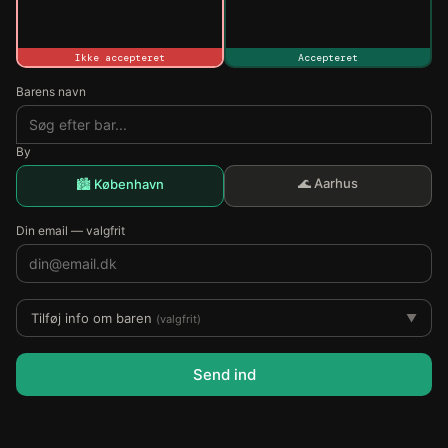
Ikke accepteret
Accepteret
Barens navn
By
🌊 Aarhus
🏙️ København
Din email — valgfrit
Tilføj info om baren
▼
(valgfrit)
Send ind