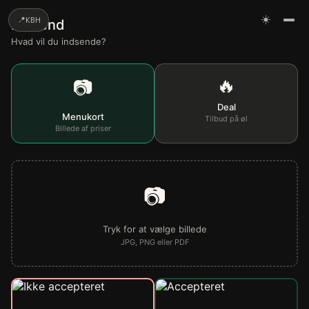
☀️
📍
KBH
Indsend
Hvad vil du indsende?
🔥
📷
Deal
Menukort
Tilbud på øl
Billede af priser
📷
Tryk for at vælge billede
JPG, PNG eller PDF