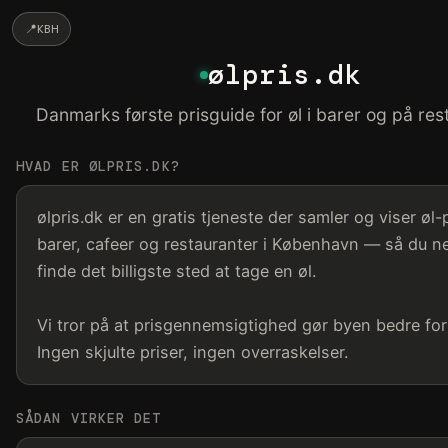
📍
KBH
ølpris.dk
Danmarks første prisguide for øl i barer og på res
HVAD ER ØLPRIS.DK?
ølpris.dk er en gratis tjeneste der samler og viser øl-p
barer, cafeer og restauranter i København — så du n
finde det billigste sted at tage en øl.
Vi tror på at prisgennemsigtighed gør byen bedre for 
Ingen skjulte priser, ingen overraskelser.
SÅDAN VIRKER DET