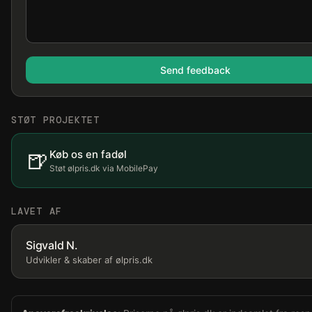
Send feedback
STØT PROJEKTET
🍺
Køb os en fadøl
Støt ølpris.dk via MobilePay
LAVET AF
Sigvald N.
Udvikler & skaber af ølpris.dk