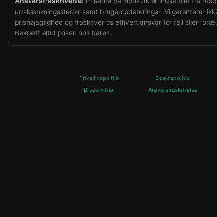
Ansvarsfraskrivelse:
Priserne på ølpris.dk er indsamlet fra resp
udskænkningssteder samt brugeropdateringer. Vi garanterer ikke
prisnøjagtighed og fraskriver os ethvert ansvar for fejl eller foræ
Bekræft altid prisen hos baren.
Privatlivspolitik
Cookiepolitik
Brugervilkår
Ansvarsfraskrivelse