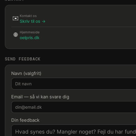
Kontakt os
✉️
Skriv til os →
Hjemmeside
🌐
oelpris.dk
SEND FEEDBACK
Navn (valgfrit)
Email — så vi kan svare dig
Din feedback